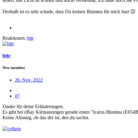
sehen, das Licht ist schnell und leicht verstellbar, ich hatte noch nie 
Deshalb ist es sehr schade, dass Du keinen Illumina für mich hast 😉
Reaktionen:
bttr
bttr
New member
26. Nov. 2022
#7
Danke für deine Erläuterungen.
Es gibt bei eBay Kleinanzeigen gerade einen "Icarus Illumina (E654
Keine Ahnung, ob das der ist, den du suchst.