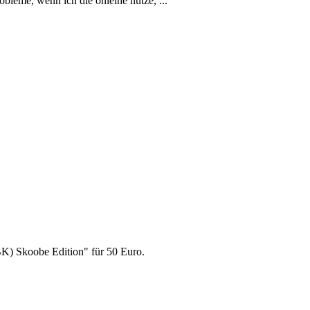
Probleme, wenn ich die onleihe nutze, ...
BK) Skoobe Edition" für 50 Euro.