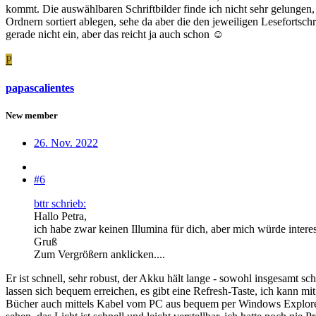
kommt. Die auswählbaren Schriftbilder finde ich nicht sehr gelungen,
Ordnern sortiert ablegen, sehe da aber die den jeweiligen Lesefortschr
gerade nicht ein, aber das reicht ja auch schon ☺
P
papascalientes
New member
26. Nov. 2022
#6
bttr schrieb:
Hallo Petra,
ich habe zwar keinen Illumina für dich, aber mich würde interes
Gruß
Zum Vergrößern anklicken....
Er ist schnell, sehr robust, der Akku hält lange - sowohl insgesamt s
lassen sich bequem erreichen, es gibt eine Refresh-Taste, ich kann mit
Bücher auch mittels Kabel vom PC aus bequem per Windows Explorer i