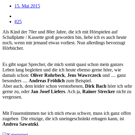
15. Mai 2015
#25
Als Kind der 70er und 80er Jahre, die ich mit Hörspielen auf
Schallplatte / Kassette groß geworden bin, liebe ich es auch heute
noch, wenn mir jemand etwas vorliest. Nun allerdings bevorzugt
Hörbücher.
Es gibt sogar Sprecher, die mich somit quasi schon mein ganzes
Leben lang begleiten und die ich heute ebenso gerne höre, wie
damals schon:
Oliver Rohrbeck
,
Jens Wawrczeck
und .... ganz
besonders ....
Andreas Fröhlich
zum Beispiel.
Aber auch, dem leider schon verstorbenen,
Dirk Bach
höre ich sehr
gerne zu, oder
Jan Josef Liefers
. Ach ja,
Rainer Strecker
nicht zu
vergessen.
Mit Frauenstimmen tue ich mich etwas schwer, muss ich ganz offen
zugeben
Die einzige, die ich uneingeschränkt ertragen kann, ist
Andrea Sawatzki
.