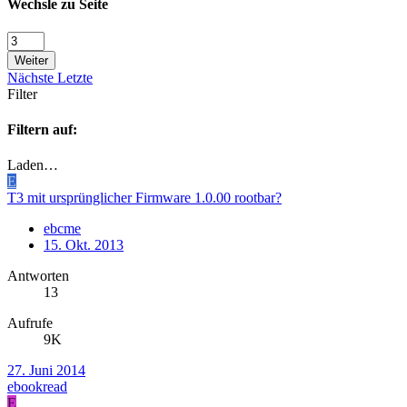
Wechsle zu Seite
Weiter
Nächste
Letzte
Filter
Filtern auf:
Laden…
E
T3 mit ursprünglicher Firmware 1.0.00 rootbar?
ebcme
15. Okt. 2013
Antworten
13
Aufrufe
9K
27. Juni 2014
ebookread
E